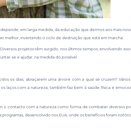
E depende, em larga medida, da educação que dermos aos mais novos
er melhor, invertendo o ciclo de destruição que está em marcha.
ar. Diversos projetos têm surgido, nos últimos tempos, envolvendo es
ntar-se e ajudar, na medida do possível.
odos os dias, abraçarem uma árvore com a qual se cruzem? Vários
s laços com a natureza, também faz bem à saúde, física e emocion
m o contacto com a natureza como forma de combater diversos p
 programas, desenvolvido nos EUA, onde os benefícios foram notório