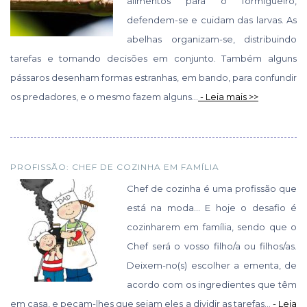
alimentos para o formigueiro,
defendem-se e cuidam das larvas. As
abelhas organizam-se, distribuindo
tarefas e tomando decisões em conjunto. Também alguns
pássaros desenham formas estranhas, em bando, para confundir
os predadores, e o mesmo fazem alguns...
- Leia mais >>
PROFISSÃO: CHEF DE COZINHA EM FAMÍLIA
Chef de cozinha é uma profissão que
está na moda… E hoje o desafio é
cozinharem em família, sendo que o
Chef será o vosso filho/a ou filhos/as.
Deixem-no(s) escolher a ementa, de
acordo com os ingredientes que têm
em casa, e peçam-lhes que sejam eles a dividir as tarefas...
- Leia