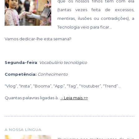
que os nossos filhos têm com ela
(tantas vezes feita de excessos,
mentiras, ilusões ou contradições), a
Tecnologia veio para ficar…
Vamos dedicar-lhe esta semana?
Segunda-feira
:
Vocabulário tecnológico
Competência:
Conhecimento
“Vlog”, “Insta”, “Booma”, “App”, “Tag”, “Youtuber”, “Trend”…
Quantas palavras ligadas à...
- Leia mais >>
A NOSSA LÍNGUA