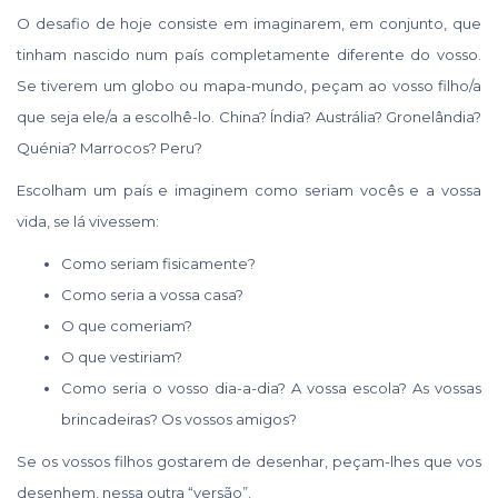
O desafio de hoje consiste em imaginarem, em conjunto, que
tinham nascido num país completamente diferente do vosso.
Se tiverem um globo ou mapa-mundo, peçam ao vosso filho/a
que seja ele/a a escolhê-lo. China? Índia? Austrália? Gronelândia?
Quénia? Marrocos? Peru?
Escolham um país e imaginem como seriam vocês e a vossa
vida, se lá vivessem:
Como seriam fisicamente?
Como seria a vossa casa?
O que comeriam?
O que vestiriam?
Como seria o vosso dia-a-dia? A vossa escola? As vossas
brincadeiras? Os vossos amigos?
Se os vossos filhos gostarem de desenhar, peçam-lhes que vos
desenhem, nessa outra “versão”.