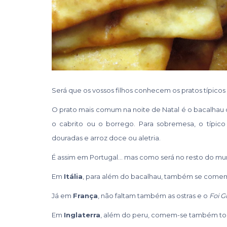
Será que os vossos filhos conhecem os pratos típicos
O prato mais comum na noite de Natal é o bacalhau ou 
o cabrito ou o borrego. Para sobremesa, o típico b
douradas e arroz doce ou aletria.
É assim em Portugal… mas como será no resto do m
Em
Itália
, para além do bacalhau, também se comem 
Já em
França
, não faltam também as ostras e o
Foi G
Em
Inglaterra
, além do peru, comem-se também tort