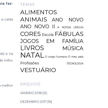
cia
faz-
TEMAS
ALIMENTOS
ANIMAIS
ANO NOVO
 e calda
ANO NOVO II
A NOSSA LÍNGUA
CORES
FÁBULAS
Escola
JOGOS EM FAMÍLIA
LIVROS
MÚSICA
NATAL
da
) e na
O corpo humano
O meu país
de milho
Profissões
TECNOLOGIA
VESTUÁRIO
ARQUIVO
a melhor
JANEIRO 2018
(12)
DEZEMBRO 2017
(16)