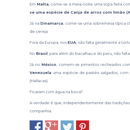
Em
Malta
, come-se à meia-noite uma sopa feita com
se uma espécie de Canja de arroz com limão 
Já na
Dinamarca
, come-se uma sobremesa típica
de cereja.
Fora da Europa, nos
EUA
, não falta geralmente a tor
No
Brasil
, para além do bacalhau e do peru, não falt
Já no
México
, comem-se pimentos recheados com
Venezuela
uma espécie de pastéis salgados, com 
(Hallacas).
Ficaram com água na boca?
A verdade é que, independentemente das tradições,
companhia.