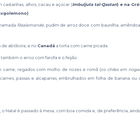
 castanhas, alhos, cacau e açúcar (
Imbuljuta tal-Qastan
) e na
Gré
(Avgolemono)
 chamada
Risalamande
, pudim de arroz doce com baunilha, amêndoa
ta de abóbora, e no
Canadá
a torta com carne picada.
a também o arroz com farofa e o feijão.
 carne, regados com molho de nozes e romã (os
chiles em noga
carnes, passas e alcaparras, embrulhados em folha de banana ou 
 o Natal é passado à mesa, com boa comida e, de preferência, aind