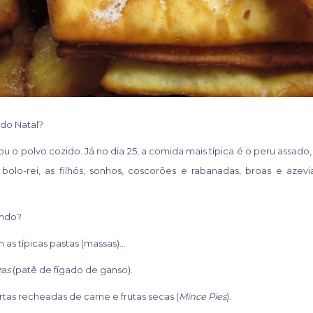
 do Natal?
o polvo cozido. Já no dia 25, a comida mais típica é o peru assado, 
olo-rei, as filhós, sonhos, coscorões e rabanadas, broas e azevias
undo?
as típicas pastas (massas)…
ras
(patê de fígado de ganso).
as recheadas de carne e frutas secas (
Mince Pies
).