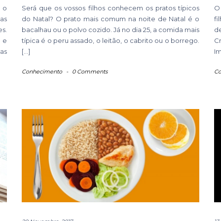
 o
Será que os vossos filhos conhecem os pratos típicos
O 
as
do Natal? O prato mais comum na noite de Natal é o
fi
es.
bacalhau ou o polvo cozido. Já no dia 25, a comida mais
d
 e
típica é o peru assado, o leitão, o cabrito ou o borrego.
C
as
[…]
Im
Conhecimento
-
0 Comments
Co