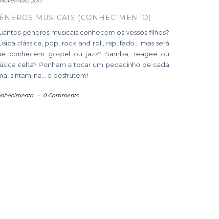
 Novembro, 2017
ÉNEROS MUSICAIS (CONHECIMENTO)
uantos géneros musicais conhecem os vossos filhos?
sica clássica, pop, rock and roll, rap, fado… mas será
ue conhecem gospel ou jazz? Samba, reagee ou
úsica celta? Ponham a tocar um pedacinho de cada
ma, sintam-na… e desfrutem!
nhecimento
-
0 Comments