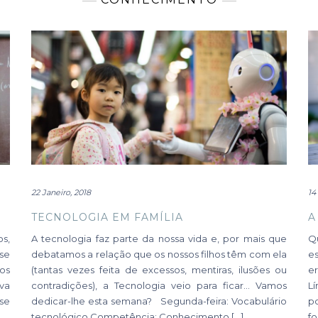
22 Janeiro, 2018
14
TECNOLOGIA EM FAMÍLIA
A
s,
A tecnologia faz parte da nossa vida e, por mais que
Q
 se
debatamos a relação que os nossos filhos têm com ela
e
os
(tantas vezes feita de excessos, mentiras, ilusões ou
e
va
contradições), a Tecnologia veio para ficar… Vamos
L
se
dedicar-lhe esta semana? Segunda-feira: Vocabulário
p
tecnológico Competência: Conhecimento […]
f