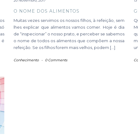
20 Novembro, 2017
13
O NOME DOS ALIMENTOS
G
os
Muitas vezes servimos os nossos filhos, à refeição, sem
Q
 só
lhes explicar que alimentos vamos comer. Hoje é dia
Mú
as
de “inspecionar” o nosso prato, e perceber se sabemos
q
 é
o nome de todos os alimentos que compõem a nossa
m
refeição. Se os filhos forem mais velhos, podem […]
u
Conhecimento
-
0 Comments
Co