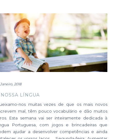
 Janeiro, 2018
 NOSSA LÍNGUA
ueixamo-nos muitas vezes de que os mais novos
screvem mal, têm pouco vocabulário e dão muitos
rros. Esta semana vai ser inteiramente dedicada à
íngua Portuguesa, com jogos e brincadeiras que
odem ajudar a desenvolver competências e ainda
ortalecer os vossos laços. Segunda-feira: Aumentar