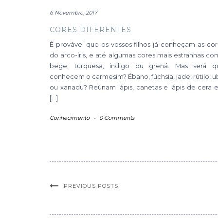
6 Novembro, 2017
CORES DIFERENTES
É provável que os vossos filhos já conheçam as co
do arco-íris, e até algumas cores mais estranhas c
bege, turquesa, indigo ou grená. Mas será q
conhecem o carmesim? Ébano, fúchsia, jade, rútilo, 
ou xanadu? Reúnam lápis, canetas e lápis de cera 
[…]
Conhecimento
-
0 Comments
PREVIOUS POSTS