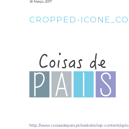
16 Março, 2017
CROPPED-ICONE_CO
http://www.coisasdepais.pt/website/wp-content/upl