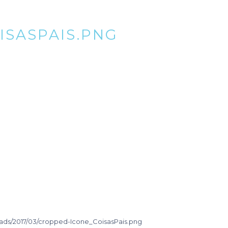
ISASPAIS.PNG
oads/2017/03/cropped-Icone_CoisasPais.png