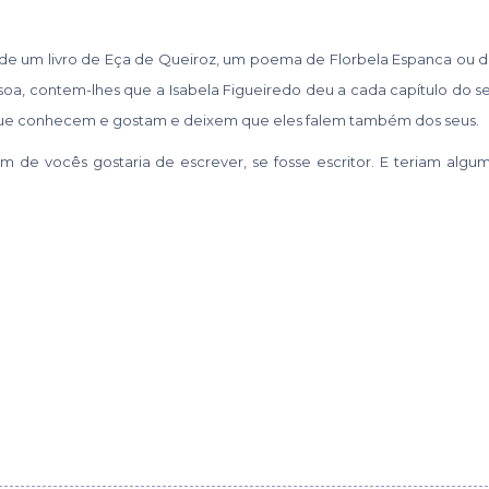
 de um livro de Eça de Queiroz, um poema de Florbela Espanca ou d
a, contem-lhes que a Isabela Figueiredo deu a cada capítulo do seu
ue conhecem e gostam e deixem que eles falem também dos seus.
 de vocês gostaria de escrever, se fosse escritor. E teriam algu