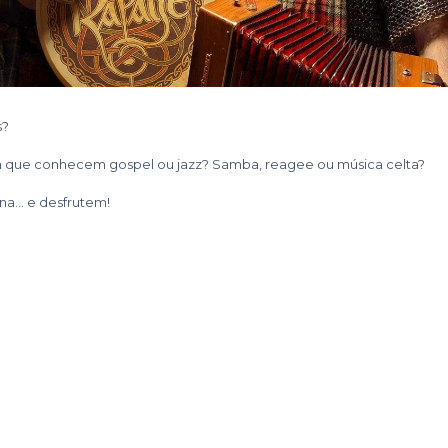
s?
erá que conhecem gospel ou jazz? Samba, reagee ou música celta?
na… e desfrutem!