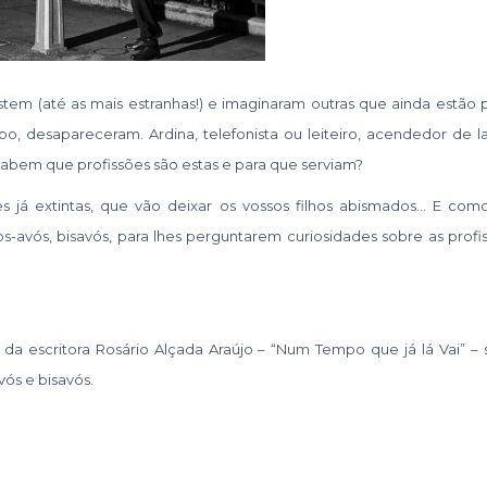
em (até as mais estranhas!) e imaginaram outras que ainda estão po
o, desapareceram. Ardina, telefonista ou leiteiro, acendedor de la
s sabem que profissões são estas e para que serviam?
 já extintas, que vão deixar os vossos filhos abismados… E com
ios-avós, bisavós, para lhes perguntarem curiosidades sobre as prof
 da escritora Rosário Alçada Araújo – “Num Tempo que já lá Vai” – 
vós e bisavós.