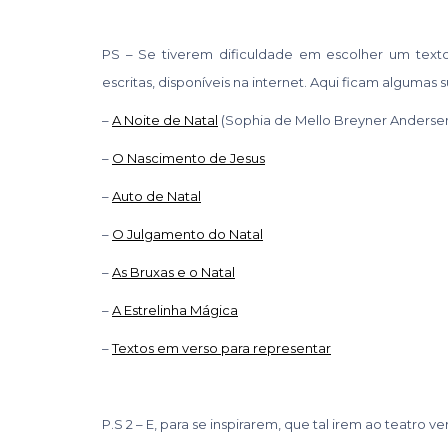
PS – Se tiverem dificuldade em escolher um text
escritas, disponíveis na internet. Aqui ficam algumas 
–
A Noite de Natal
(Sophia de Mello Breyner Anderse
–
O Nascimento de Jesus
–
Auto de Natal
–
O Julgamento do Natal
–
As Bruxas e o Natal
–
A Estrelinha Mágica
–
Textos em verso para representar
P.S 2 – E, para se inspirarem, que tal irem ao teatr